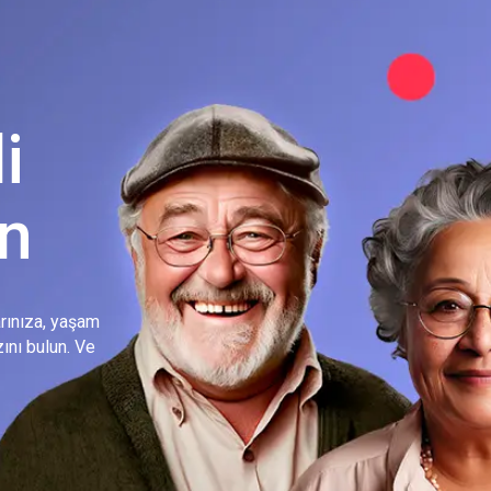
i
in
larınıza, yaşam
ını bulun. Ve