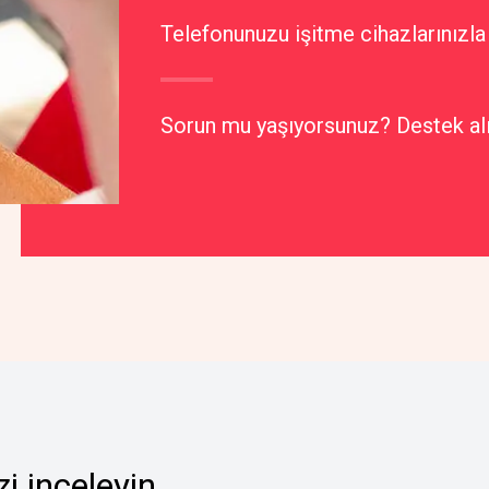
Telefonunuzu işitme cihazlarınızla n
Sorun mu yaşıyorsunuz? Destek al
i inceleyin