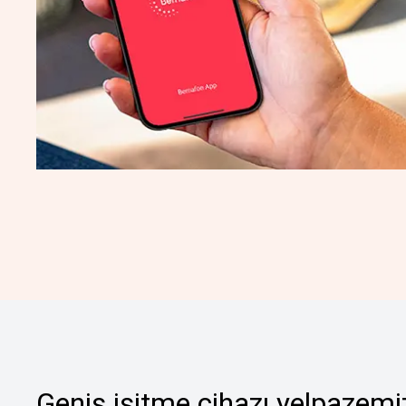
Geniş işitme cihazı yelpazemiz