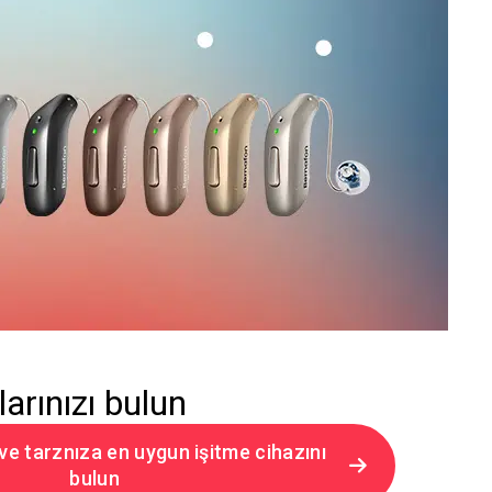
larınızı bulun
 ve tarznıza en uygun işitme cihazını
bulun