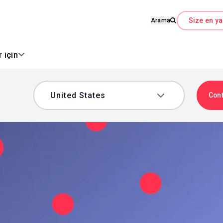
Size en ya
Arama
 için
Con