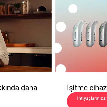
akkında daha
İşitme cihaz
İhtiyaçlarınıza