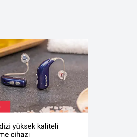
a
Leox
 dizi yüksek kaliteli
Super Powe
tme cihazı
Power'da 