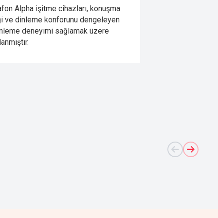
fon Alpha işitme cihazları, konuşma
Leox işitme cihaz
ği ve dinleme konforunu dengeleyen
derecede işitme 
inleme deneyimi sağlamak üzere
yardımcı olmak i
lanmıştır.
amplifikasyon ve
sunar.