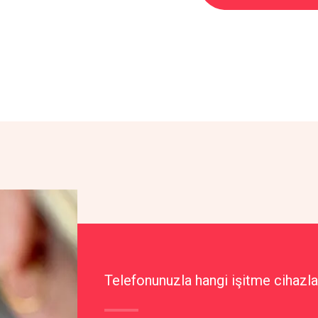
Telefonunuzla hangi işitme cihazlar