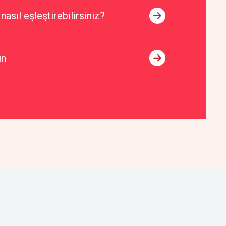
asıl eşleştirebilirsiniz?
ın