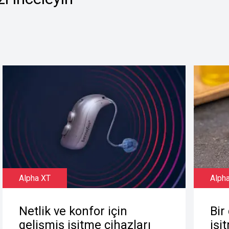
Alpha XT
Alph
Netlik ve konfor için
Bir
gelişmiş işitme cihazları
işi