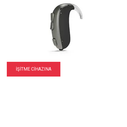
İŞITME CIHAZINA
Ürünler
Daha fazla bilgi edinin