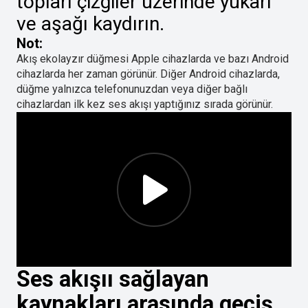
topları çizgiler üzerinde yukarı
ve aşağı kaydırın.
Not:
Akış ekolayzır düğmesi Apple cihazlarda ve bazı Android
cihazlarda her zaman görünür. Diğer Android cihazlarda,
düğme yalnızca telefonunuzdan veya diğer bağlı
cihazlardan ilk kez ses akışı yaptığınız sırada görünür.
Ses akışıı sağlayan
kaynakları arasında geçiş