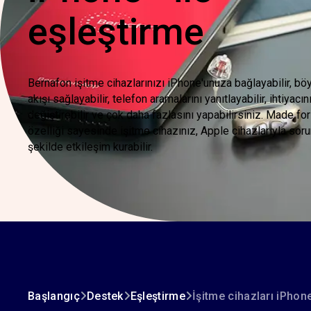
eşleştirme
Bernafon işitme cihazlarınızı iPhone'unuza bağlayabilir, b
akışı sağlayabilir, telefon aramalarını yanıtlayabilir, ihtiyacın
değiştirebilir ve çok daha fazlasını yapabilirsiniz. Made fo
özelliği sayesinde işitme cihazınız, Apple cihazlarıyla sor
şekilde etkileşim kurabilir.
Başlangıç
Destek
Eşleştirme
İşitme cihazları iPhone 