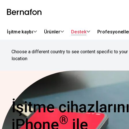
İşitme kaybı
Ürünler
Destek
Profesyoneller
Choose a different country to see content specific to your
location
İşitme cihazlarını
®
iPhone
ile