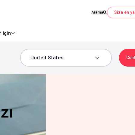
Size en ya
Arama
 için
Con
zı