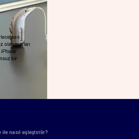
öylece ses
ız olan ayarları
r iPhone
unsuz bir
ile nasıl eşleştirilir?