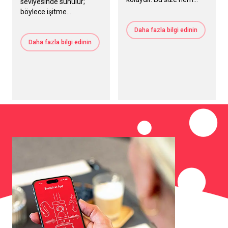
seviyesinde sunulur;
kullanımı kolay hem de
böylece işitme
göze çarpmayan bir
ihtiyaçlarınıza ve yaşam
tutma yeri sağlar.
Daha fazla bilgi edinin
tarzınıza en uygun olan
modeli seçebilirsiniz.
Daha fazla bilgi edinin